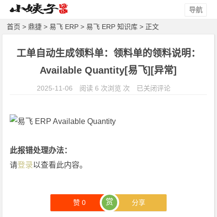
导航
首页
>
鼎捷
>
易飞 ERP
>
易飞 ERP 知识库
> 正文
工单自动生成领料单：领料单的领料说明：
Available Quantity[易飞][异常]
工
2025-11-06
阅读 6 次浏览 次
已关闭评论
单
自
动
生
成
此报错处理办法：
领
请
登录
以查看此内容。
料
单：
领
赏
赞
0
分享
料