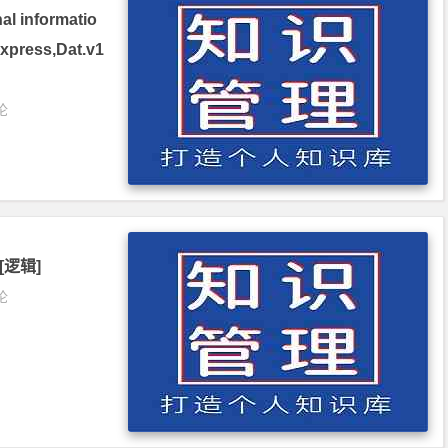
 informatio
ess,Dat.v1
论
[逻辑]
论