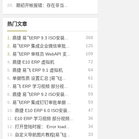
20.
期初开帐报错：存在非当...
热门文章
368
1.
鼎捷 易飞ERP 9.3 ISO安装...
125
2.
易飞ERP 集成企业微信审批...
109
3.
易飞ERP 审核员 WebAPI 支...
72
4.
鼎捷 E10 ERP 虚拟机
64
5.
鼎捷 易飞 ERP 9.1 虚拟机
61
6.
单据性质 设置汇总 [易飞][...
61
7.
易飞 ERP 学习视频 部分视...
59
8.
鼎捷 易飞ERP 9.2 ISO安装...
59
9.
易飞ERP 集成钉钉审批单据 ...
47
10.
鼎捷 E10 ERP 6.0 ISO安装...
36
11.
E10 ERP 学习视频 部分视频...
34
12.
打开登陆时报： Error load...
33
13.
自定义导航图片教程[易飞][...