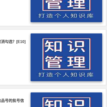
勾选？[E10]
该品号的批号信