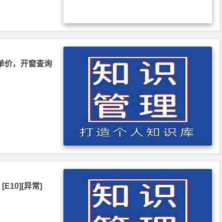
单价，开窗查询
10][异常]