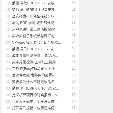
33
14.
鼎捷 易助ERP 9.0 ISO安装...
31
15.
鼎捷 易飞ERP 9.1 ISO安装...
28
16.
查询报表打印凭证报错：Err...
27
17.
易助 ERP 学习视频 部分视...
26
18.
用户未进行掌上易飞授权[易...
25
19.
应收应付子系统参与调汇的...
24
20.
VMware 安装易飞：此台机器...
24
21.
鼎捷 易飞ERP 9.0.8 ISO安...
22
22.
成本异常检测报错： INVLA...
21
23.
成本异常检测-工单加工费用...
20
24.
工作流(EasyFlow)踢人下线 ...
20
25.
发邮件功能 发邮件的设置和...
20
26.
变更单为什么不能更改品名...
19
27.
鼎捷 易飞ERP 8.0.10 ISO安...
19
28.
定义核算项目的时候报错：A...
18
29.
自定义画面中，字段设置成...
18
30.
打开易飞报错：应用程序伺...