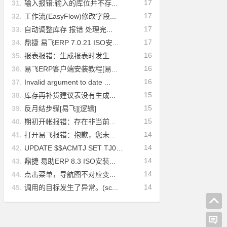
17
31.
输入报错:输入的库位并不存...
17
32.
工作流(EasyFlow)修改字段...
17
33.
自动调整库存 报错 处理完...
17
34.
鼎捷 易飞ERP 7.0.21 ISO安...
16
35.
报表报错：生成报表时发生...
16
36.
易飞ERP客户端安装教程[易...
16
37.
Invalid argument to date ...
15
38.
库存再补货建议表没有生成...
15
39.
反月结步骤[易飞][逻辑]
15
40.
期初开帐报错：存在非当前...
14
41.
打开易飞报错：抱歉，您未...
14
42.
UPDATE $$ACMTJ SET TJ011=...
14
43.
鼎捷 易助ERP 8.3 ISO安装...
14
44.
点击菜单，导航图不对应变...
14
45.
调用的目标发生了异常。(sc...