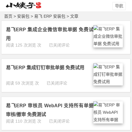
导航
首页
>
安装包
>
易飞 ERP 安装包
> 文章
易飞ERP 集成企业微信审批单据 免费试
用
易
阅读 125 次浏览 次
已关闭评论
飞
E
R
易飞ERP 集成钉钉审批单据 免费试用
P
集
成
易
阅读 59 次浏览 次
已关闭评论
企
飞
业
E
微
R
信
易飞ERP 审核员 WebAPI 支持所有单据
P
审
集
审核/撤审 免费测试
批
成
易
阅读 110 次浏览 次
已关闭评论
单
钉
飞
据
钉