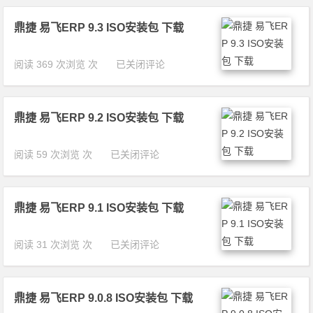
E
免
审
R
费
批
鼎捷 易飞ERP 9.3 ISO安装包 下载
P
试
单
审
用
据
核
鼎
阅读 369 次浏览 次
已关闭评论
免
员
捷
费
W
易
试
e
飞
用
b
鼎捷 易飞ERP 9.2 ISO安装包 下载
E
A
R
P
P
鼎
阅读 59 次浏览 次
已关闭评论
I
9.
捷
支
3
易
持
I
飞
所
S
鼎捷 易飞ERP 9.1 ISO安装包 下载
E
有
O
R
单
安
P
据
鼎
阅读 31 次浏览 次
已关闭评论
装
9.
审
捷
包
2
核/
易
下
I
撤
飞
载
S
审
鼎捷 易飞ERP 9.0.8 ISO安装包 下载
E
O
免