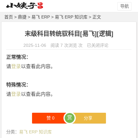
导航
首页
>
鼎捷
>
易飞 ERP
>
易飞 ERP 知识库
> 正文
末级科目转统驭科目[易飞][逻辑]
末
2025-11-06
阅读 7 次浏览 次
已关闭评论
级
正常情况：
科
请
登录
以查看此内容。
目
转
统
特殊情况：
驭
请
登录
以查看此内容。
科
目
[易
赏
赞
0
分享
飞]
[逻
分类：
易飞 ERP 知识库
辑]