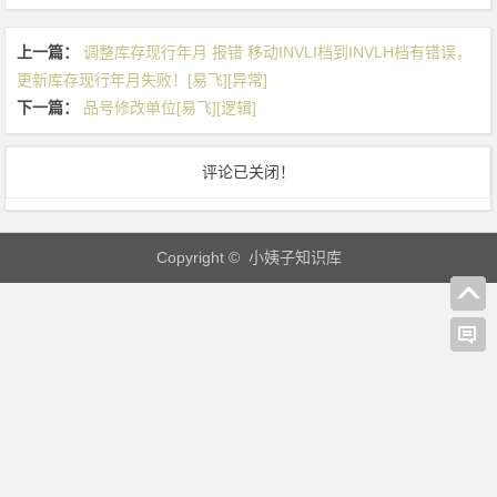
上一篇：
调整库存现行年月 报错 移动INVLI档到INVLH档有错误，
更新库存现行年月失败！[易飞][异常]
下一篇：
品号修改单位[易飞][逻辑]
评论已关闭！
Copyright © 小姨子知识库