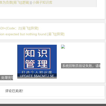
为负数[易飞][逻辑]
|
小姨子知识库
GDI+(Code：2)[易飞][异常]
pected but nothing found.[易飞][异常]
系统控制员验证失败，请确认
UPDATE $$ACMTJ SE
：处理完毕！BO
评论已关闭！