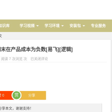
 知识库
学习视频
学习环境
安装包
专业服务
文
末在产品成本为负数[易飞][逻辑]
阅读 7 次浏览 次
已关闭评论
赏
赞
0
分享
分享本文，谢谢支持！