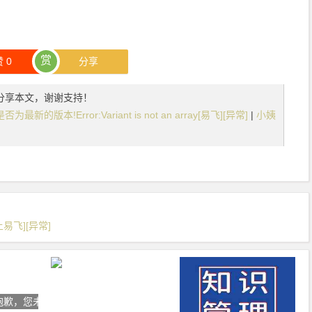
赏
赞
0
分享
分享本文，谢谢支持！
本!Error:Variant is not an array[易飞][异常]
|
小姨
易飞][异常]
抱歉，您未购买此