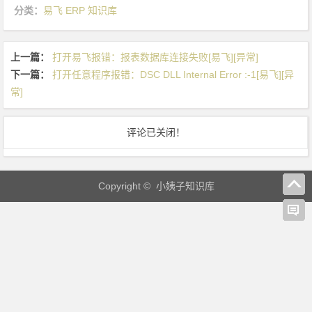
连
分类：
易飞 ERP 知识库
接
失
上一篇：
打开易飞报错：报表数据库连接失败[易飞][异常]
败
下一篇：
打开任意程序报错：DSC DLL Internal Error :-1[易飞][异
[易
常]
飞]
[异
常]
评论已关闭！
Copyright © 小姨子知识库