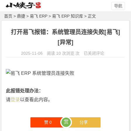
导航
首页
>
鼎捷
>
易飞 ERP
>
易飞 ERP 知识库
> 正文
打开易飞报错：系统管理员连接失败[易飞]
[异常]
打
2025-11-06
阅读 10 次浏览 次
已关闭评论
开
易
飞
报
错：
此报错处理办法：
系
请
登录
以查看此内容。
统
管
理
赏
赞
0
分享
员