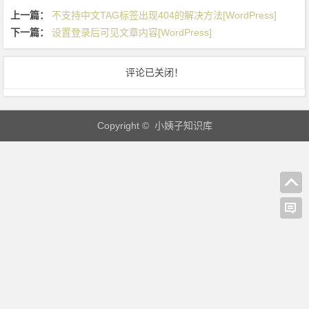
不
上一篇：
不支持中文TAG标签出现404的解决方法[WordPress]
具
下一篇：
设置登录后可见文章内容[WordPress]
体
到
评论已关闭！
时
分
秒，
Copyright © 小姨子知识库
只
到
年
月
日
[W
o
r
d
P
r