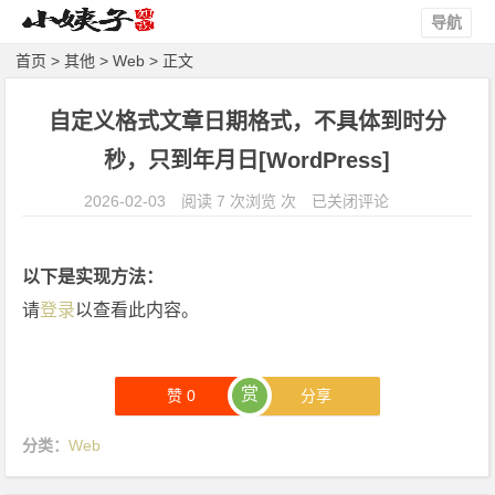
导航
首页
>
其他
>
Web
> 正文
自定义格式文章日期格式，不具体到时分
秒，只到年月日[WordPress]
自
2026-02-03
阅读 7 次浏览 次
已关闭评论
定
义
以下是实现方法：
格
请
登录
以查看此内容。
式
文
章
赏
日
赞
0
分享
期
分类：
Web
格
式，