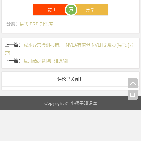
写
赏
赞
1
分享
设
置
分类：
易飞 ERP 知识库
[易
飞]
[设
上一篇：
成本异常检测报错： INVLA有值但INVLH无数据[易飞][异
置]
常]
下一篇：
反月结步骤[易飞][逻辑]
评论已关闭！
Copyright © 小姨子知识库