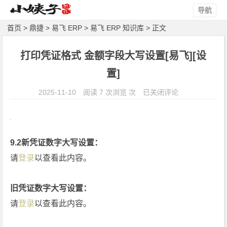
导航
首页
>
鼎捷
>
易飞 ERP
>
易飞 ERP 知识库
> 正文
打印凭证格式 金额字段大写设置[易飞][设
置]
打
2025-11-10
阅读 7 次浏览 次
已关闭评论
印
凭
证
9.2新凭证数字大写设置：
格
式
请
登录
以查看此内容。
金
额
旧凭证数字大写设置：
字
请
登录
以查看此内容。
段
大