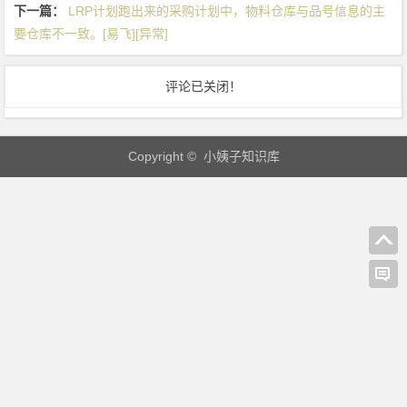
下一篇：
LRP计划跑出来的采购计划中，物料仓库与品号信息的主
飞]
要仓库不一致。[易飞][异常]
[异
常]
评论已关闭！
Copyright © 小姨子知识库