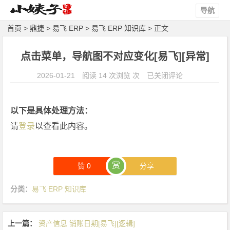
导航
首页
>
鼎捷
>
易飞 ERP
>
易飞 ERP 知识库
> 正文
点击菜单，导航图不对应变化[易飞][异常]
点
2026-01-21
阅读 14 次浏览 次
已关闭评论
击
菜
以下是具体处理方法：
单，
请
登录
以查看此内容。
导
航
图
赏
不
赞
0
分享
对
分类：
易飞 ERP 知识库
应
变
化
上一篇：
资产信息 销账日期[易飞][逻辑]
[易