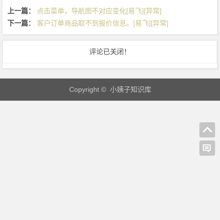
计
上一篇：
点击菜单，导航图不对应变化[易飞][异常]
划
下一篇：
客户订单商品取不到报价信息。[易飞][异常]
中，
物
评论已关闭！
料
仓
库
Copyright © 小姨子知识库
与
品
号
信
息
的
主
要
仓
库
不