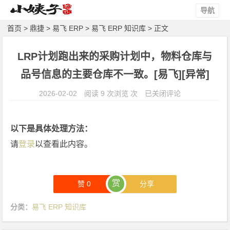
导航
首页
>
鼎捷
>
易飞 ERP
>
易飞 ERP 知识库
> 正文
LRP计划跑出来的采购计划中，物料仓库与
品号信息的主要仓库不一致。[易飞][异常]
L
2026-02-02
阅读 9 次浏览 次
已关闭评论
R
P
以下是具体处理方法：
计
请
登录
以查看此内容。
划
跑
出
赏
来
赞
0
分享
的
分类：
易飞 ERP 知识库
采
购