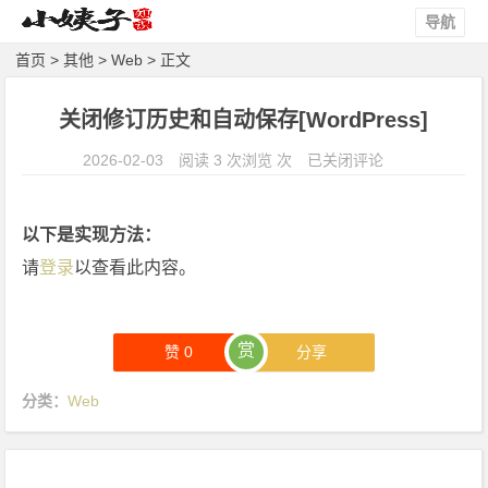
导航
首页
>
其他
>
Web
> 正文
关闭修订历史和自动保存[WordPress]
关
2026-02-03
阅读 3 次浏览 次
已关闭评论
闭
修
以下是实现方法：
订
请
登录
以查看此内容。
历
史
和
赏
自
赞
0
分享
动
分类：
Web
保
存
[W
o