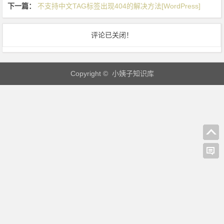
下一篇：
不支持中文TAG标签出现404的解决方法[WordPress]
r
d
评论已关闭！
P
r
e
Copyright © 小姨子知识库
s
s]