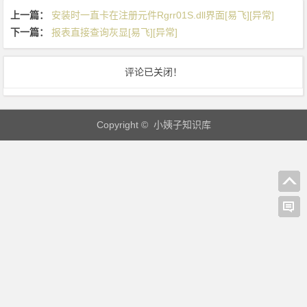
币
上一篇：
安装时一直卡在注册元件Rgrr01S.dll界面[易飞][异常]
时
下一篇：
报表直接查询灰显[易飞][异常]
原
币
评论已关闭！
金
额
是
Copyright © 小姨子知识库
0
[易
飞]
[逻
辑]