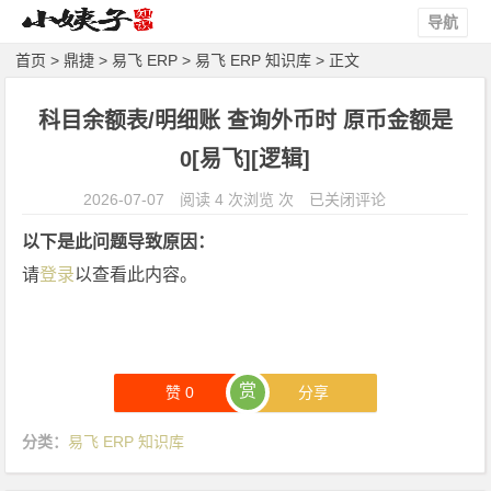
导航
首页
>
鼎捷
>
易飞 ERP
>
易飞 ERP 知识库
> 正文
科目余额表/明细账 查询外币时 原币金额是
0[易飞][逻辑]
科
2026-07-07
阅读 4 次浏览 次
已关闭评论
目
以下是此问题导致原因：
余
请
登录
以查看此内容。
额
表/
明
细
赏
账
赞
0
分享
查
分类：
易飞 ERP 知识库
询
外