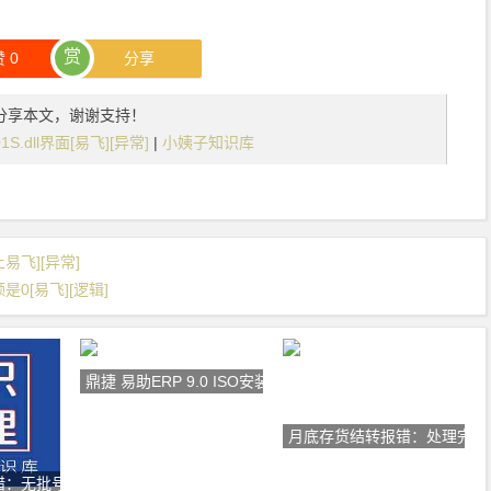
赏
赞
0
分享
分享本文，谢谢支持！
.dll界面[易飞][异常]
|
小姨子知识库
易飞][异常]
0[易飞][逻辑]
鼎捷 易助ERP 9.0 ISO安装
月底存货结转报错：处理完毕!
错：无批号产生，