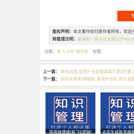
版权声明：
本文著作权归原作者所有，欢迎
转载请注明：
安装时一直卡在注册元件Rgrr01S
分类：
易飞 ERP 知识库
标签：
上一篇：
审核出错,此用户无权限或其它原因![掌上
下一篇：
科目余额表/明细账 查询外币时 原币金额是
常用快捷键[易飞][逻辑]
点击生成批号报