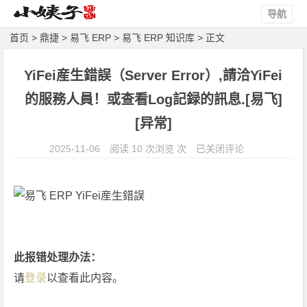
导航
首页
>
鼎捷
>
易飞 ERP
>
易飞 ERP 知识库
> 正文
YiFei産生錯誤（Server Error）,請洽YiFei
的服務人員！或查看Log記録的訊息.[易飞]
[异常]
Y
2025-11-06
阅读 10 次浏览 次
已关闭评论
i
F
e
i
産
生
此报错处理办法：
錯
请
登录
以查看此内容。
誤
（S