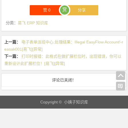
e
赏
赞
0
分享
r
v
分类：
易飞 ERP 知识库
e
r
E
上一篇：
电子表单派班中心,处理结果：Illegal EasyFlow Account!-r
r
easak001[易飞][异常]
r
下一篇：
打印时报错：此格式在做扩展栏位时，出现错误，你可以
o
重新设计此扩展栏位！[易飞][异常]
r）,
請
评论已关闭！
洽
Y
i
Copyright © 小姨子知识库
F
e
i
的