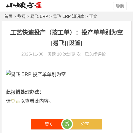
导航
首页
>
鼎捷
>
易飞 ERP
>
易飞 ERP 知识库
> 正文
工艺快速投产（按工单）：投产单单别为空
[易飞][设置]
工
2025-11-06
阅读 10 次浏览 次
已关闭评论
艺
快
速
投
产
此报错处理办法：
（按
请
登录
以查看此内容。
工
单）：
投
赏
赞
0
分享
产