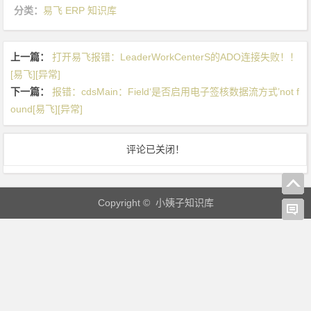
单
分类：
易飞 ERP 知识库
单
别
上一篇：
打开易飞报错：LeaderWorkCenterS的ADO连接失败！！
为
[易飞][异常]
空
下一篇：
报错：cdsMain：Field‘是否启用电子签核数据流方式’not f
[易
ound[易飞][异常]
飞]
[设
置]
评论已关闭！
Copyright © 小姨子知识库