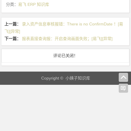
对
分类：
易飞 ERP 知识库
应
产
上一篇：
录入资产信息审核报错：There is no ConfirmDate ！[易
品
飞][异常]
配
下一篇：
报表直接查询报：开启查询画面失败；[易飞][异常]
置
与
原
评论已关闭！
订
单
产
Copyright © 小姨子知识库
品
配
置
不
同！
[易
飞]