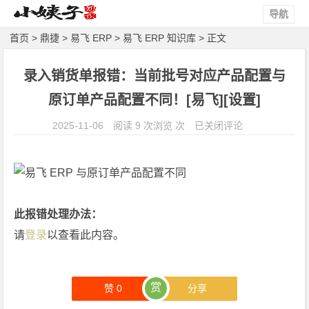
导航
首页
>
鼎捷
>
易飞 ERP
>
易飞 ERP 知识库
> 正文
录入销货单报错：当前批号对应产品配置与
原订单产品配置不同！[易飞][设置]
录
2025-11-06
阅读 9 次浏览 次
已关闭评论
入
销
货
单
报
此报错处理办法：
错：
请
登录
以查看此内容。
当
前
批
赏
赞
0
分享
号