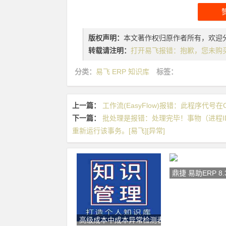
版权声明：
本文著作权归原作者所有，欢迎
转载请注明：
打开易飞报错：抱歉，您未购买
分类：
易飞 ERP 知识库
标签：
上一篇：
工作流(EasyFlow)报错：此程序代号在C
下一篇：
批处理是报错：处理完毕！事物（进程I
重新运行该事务。[易飞][异常]
鼎捷 易助ERP 8.
高级成本中成本异常检测表:E:工