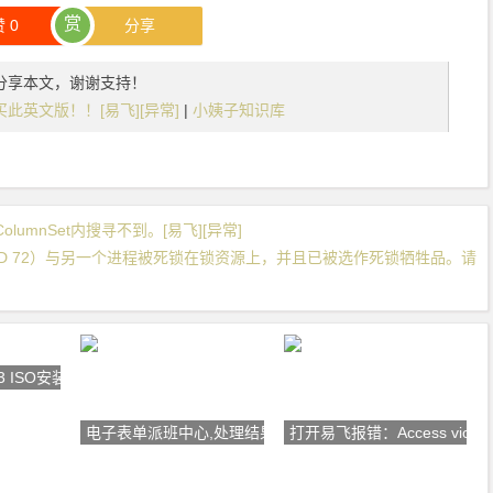
赏
赞
0
分享
分享本文，谢谢支持！
此英文版！！[易飞][异常]
|
小姨子知识库
olumnSet内搜寻不到。[易飞][异常]
D 72）与另一个进程被死锁在锁资源上，并且已被选作死锁牺牲品。请
3 ISO安装
电子表单派班中心,处理结果：Il
打开易飞报错：Access violati