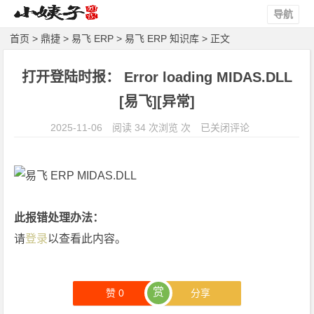
导航
首页
>
鼎捷
>
易飞 ERP
>
易飞 ERP 知识库
> 正文
打开登陆时报： Error loading MIDAS.DLL
[易飞][异常]
打
2025-11-06
阅读 34 次浏览 次
已关闭评论
开
登
陆
时
报：
此报错处理办法：
E
请
登录
以查看此内容。
r
r
o
赏
赞
0
分享
r