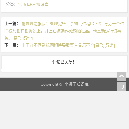
l
分类：
易飞 ERP 知识库
o
a
上一篇：
批处理是报错：处理完毕！事物（进程ID 72）与另一个进
d
程被死锁在锁资源上，并且已被选作死锁牺牲品。请重新运行该事
i
务。[易飞][异常]
n
下一篇：
由于在不同系统间切换导致菜单显示不全[易飞][异常]
g
M
I
评论已关闭！
D
A
S.
Copyright © 小姨子知识库
D
L
L
[易
飞]
[异