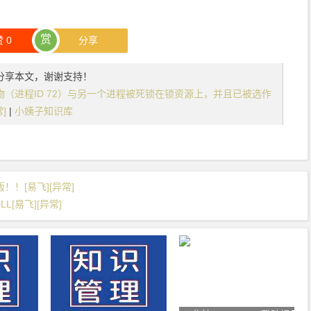
赏
赞
0
分享
分享本文，谢谢支持！
（进程ID 72）与另一个进程被死锁在锁资源上，并且已被选作
常]
|
小姨子知识库
！[易飞][异常]
DLL[易飞][异常]