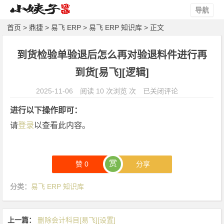
导航
首页
>
鼎捷
>
易飞 ERP
>
易飞 ERP 知识库
> 正文
到货检验单验退后怎么再对验退料件进行再
到货[易飞][逻辑]
到
2025-11-06
阅读 10 次浏览 次
已关闭评论
货
进行以下操作即可：
检
请
登录
以查看此内容。
验
单
验
赏
赞
0
分享
退
后
分类：
易飞 ERP 知识库
怎
么
再
上一篇：
删除会计科目[易飞][设置]