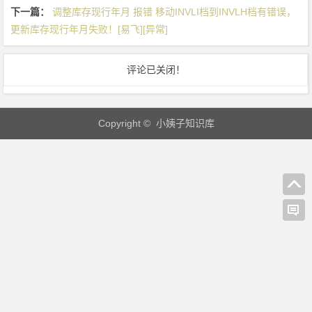
对
下一篇：
调整库存现行年月 报错 移动INVLI档到INVLH档有错误，
验
更新库存现行年月失败！[易飞][异常]
退
料
评论已关闭！
件
进
行
Copyright © 小姨子知识库
再
到
货
[易
飞]
[逻
辑]