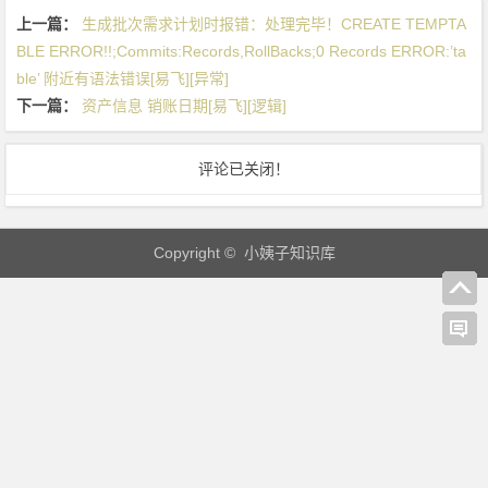
本
上一篇：
生成批次需求计划时报错：处理完毕！CREATE TEMPTA
不
BLE ERROR!!;Commits:Records,RollBacks;0 Records ERROR:’ta
等
ble’ 附近有语法错误[易飞][异常]
于
下一篇：
资产信息 销账日期[易飞][逻辑]
领
退
评论已关闭！
料
成
本
Copyright © 小姨子知识库
[易
飞]
[异
常]