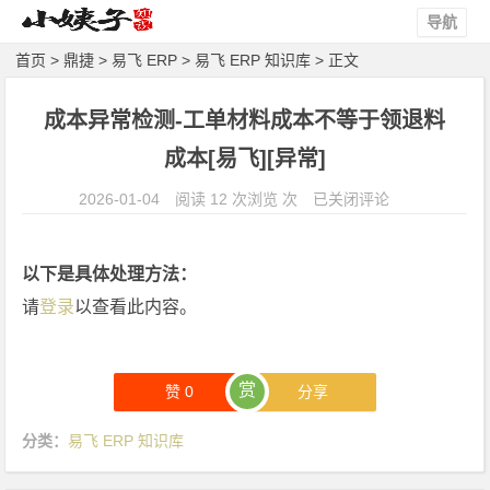
导航
首页
>
鼎捷
>
易飞 ERP
>
易飞 ERP 知识库
> 正文
成本异常检测-工单材料成本不等于领退料
成本[易飞][异常]
成
2026-01-04
阅读 12 次浏览 次
已关闭评论
本
异
以下是具体处理方法：
常
请
登录
以查看此内容。
检
测-
工
赏
单
赞
0
分享
材
分类：
易飞 ERP 知识库
料
成