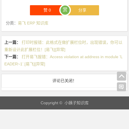
绑
赏
赞
0
分享
定
由
分类：
易飞 ERP 知识库
多
个
部
上一篇：
打印时报错：此格式在做扩展栏位时，出现错误，你可以
分
重新设计此扩展栏位！[易飞][异常]
组
下一篇：
打开易飞报错：Access violation at address in module ‘L
成
EADER~1’.[易飞][异常]
的
标
评论已关闭！
识
符”
R
Copyright © 小姨子知识库
e
l
a
t