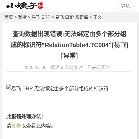
导航
首页
>
鼎捷
>
易飞 ERP
>
易飞 ERP 知识库
> 正文
查询数据出现错误:无法绑定由多个部分组
成的标识符”RelationTable4.TC004″[易飞]
[异常]
查
2025-11-06
阅读 8 次浏览 次
已关闭评论
询
数
据
出
现
错
此报错处理办法：
误:
请
登录
以查看此内容。
无
法