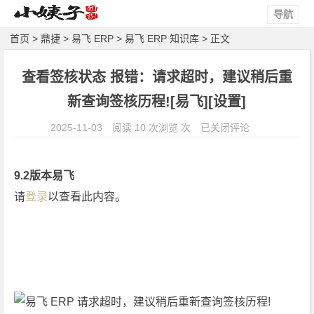
导航
首页
>
鼎捷
>
易飞 ERP
>
易飞 ERP 知识库
> 正文
查看签核状态 报错：请求超时，建议稍后重
新查询签核历程![易飞][设置]
查
2025-11-03
阅读 10 次浏览 次
已关闭评论
看
签
9.2版本易飞
核
请
登录
以查看此内容。
状
态
报
错：
请
求
超