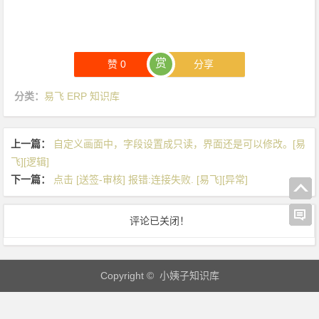
时，
建
议
稍
赏
赞
0
分享
后
重
分类：
易飞 ERP 知识库
新
查
上一篇：
自定义画面中，字段设置成只读，界面还是可以修改。[易
询
飞][逻辑]
签
下一篇：
点击 [送签-审核] 报错:连接失败. [易飞][异常]
核
历
程!
评论已关闭！
[易
飞]
[设
Copyright © 小姨子知识库
置]