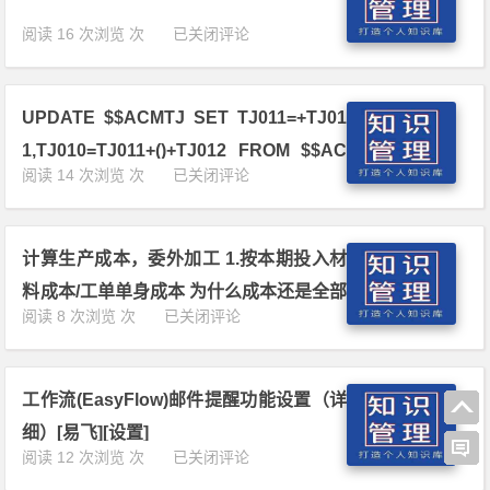
价
a
量
n
和
t
易
阅读 16 次浏览 次
已关闭评论
不
a
数
e
飞
可
t
据，
e
E
大
a
但
n
R
于
d
是
c
UPDATE $$ACMTJ SET TJ011=+TJ01
P
到
d
金
o
客
货
r
1,TJ010=TJ011+()+TJ012 FROM $$AC
额
d
户
单
e
U
阅读 14 次浏览 次
已关闭评论
字
e.
MTJ WHERE TJ001=1 AND TJ002=202
端
的
s
P
段
[易
安
验
s
51100001 AND TJ003=401 应用程序在当
D
为
飞]
装
收
4
A
0
[异
前操作中使用了错误类型的值。[易飞][异
教
包
0
计算生产成本，委外加工 1.按本期投入材
T
[易
常]
程
装
0
常]
E
飞]
料成本/工单单身成本 为什么成本还是全部
[易
数
9
$$A
[异
计
阅读 8 次浏览 次
已关闭评论
飞]
量
6
转出，期末在制为0[易飞][逻辑]
C
常]
算
[教
[易
D
M
生
程]
飞]
9
T
产
[异
C
J
工作流(EasyFlow)邮件提醒功能设置（详
成
常]
i
S
本，
n
细）[易飞][设置]
E
委
M
工
阅读 12 次浏览 次
已关闭评论
T
外
o
作
T