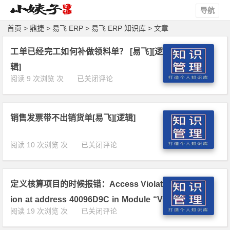
导航
首页
>
鼎捷
>
易飞 ERP
>
易飞 ERP 知识库
> 文章
工单已经完工如何补做领料单？ [易飞][逻
辑]
工
阅读 9 次浏览 次
已关闭评论
单
已
经
销售发票带不出销货单[易飞][逻辑]
完
工
如
销
阅读 10 次浏览 次
已关闭评论
何
售
补
发
做
票
领
定义核算项目的时候报错：Access Violat
带
料
不
ion at address 40096D9C in Module “V
单？
出
定
阅读 19 次浏览 次
已关闭评论
[易
cl50.bpl”.Read of address 00000004.
销
义
飞]
货