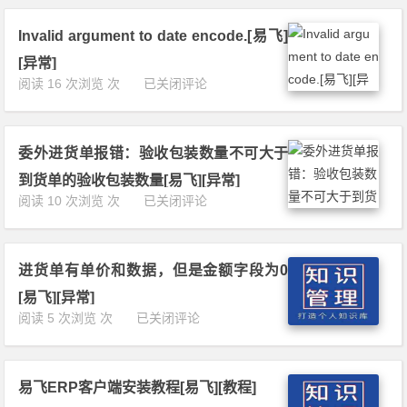
[易飞][异常]
核
[逻
单
算
辑]
[易
Invalid argument to date encode.[易飞]
项
飞]
目
[异常]
[逻
的
I
阅读 16 次浏览 次
已关闭评论
辑]
时
n
候
v
报
a
错：
委外进货单报错：验收包装数量不可大于
l
A
i
到货单的验收包装数量[易飞][异常]
c
d
委
阅读 10 次浏览 次
已关闭评论
c
a
外
e
r
进
s
g
货
s
u
进货单有单价和数据，但是金额字段为0
单
V
m
报
i
[易飞][异常]
e
错：
o
进
阅读 5 次浏览 次
已关闭评论
n
验
l
货
t
收
a
单
t
包
t
有
o
装
i
易飞ERP客户端安装教程[易飞][教程]
单
d
数
o