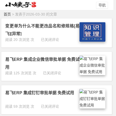
导航
首页
> 发表于2026-03-30 的文章
变更单为什么不能更改品名和修规格[易
飞][异常]
变
阅读 20 次浏览 次
已关闭评论
更
单
为
易飞ERP 集成企业微信审批单据 免费试
什
么
用
不
易
阅读 125 次浏览 次
已关闭评论
能
飞
更
E
改
R
品
易飞ERP 集成钉钉审批单据 免费试用
P
名
集
和
成
易
阅读 59 次浏览 次
已关闭评论
修
企
飞
规
业