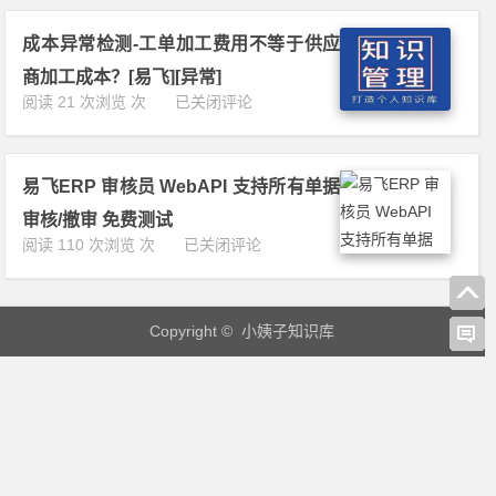
E
格
微
R
[易
信
成本异常检测-工单加工费用不等于供应
P
飞]
审
集
[异
商加工成本？[易飞][异常]
批
成
常]
成
阅读 21 次浏览 次
已关闭评论
单
钉
本
据
钉
异
免
审
常
费
批
易飞ERP 审核员 WebAPI 支持所有单据
检
试
单
测-
用
审核/撤审 免费测试
据
工
易
阅读 110 次浏览 次
已关闭评论
免
单
飞
费
加
E
试
工
R
用
费
Copyright © 小姨子知识库
P
用
审
不
核
等
员
于
W
供
e
应
b
商
A