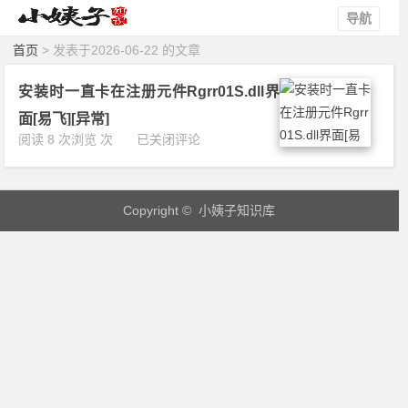
导航
首页
> 发表于2026-06-22 的文章
安装时一直卡在注册元件Rgrr01S.dll界
面[易飞][异常]
安
阅读 8 次浏览 次
已关闭评论
装
时
一
Copyright © 小姨子知识库
直
卡
在
注
册
元
件
R
g
r
r