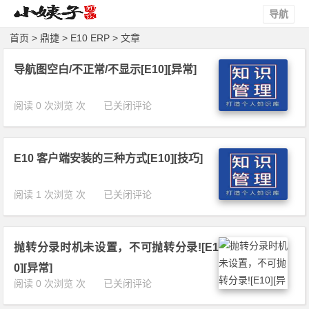
导航
首页
>
鼎捷
>
E10 ERP
> 文章
导航图空白/不正常/不显示[E10][异常]
导
阅读 0 次浏览 次
已关闭评论
航
图
空
E10 客户端安装的三种方式[E10][技巧]
白/
不
正
E
阅读 1 次浏览 次
已关闭评论
常/
1
不
0
显
客
示
抛转分录时机未设置，不可抛转分录![E1
户
[E
端
0][异常]
1
安
抛
阅读 0 次浏览 次
已关闭评论
0]
装
转
[异
的