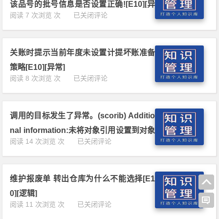
入
单
该品号的批号信息是否设置正确![E10][异
前
库
价，
点
阅读 7 次浏览 次
已关闭评论
的
常]
申
开
击
调
请
窗
生
整
是
查
成
期。
如
询
关账时提示当前年度未设置计提坏账准备
批
[E
何
不
号
1
策略[E10][异常]
设
到
报
0]
关
阅读 8 次浏览 次
已关闭评论
置
数
错：
[异
账
的，
据。
无
常]
时
可
[E
批
提
否
1
号
调用的目标发生了异常。(scorib) Additio
示
取
0]
产
当
消
[异
nal information:未将对象引用设置到对象
生，
前
勾
常]
调
阅读 14 次浏览 次
已关闭评论
请
的实例。 DevExpress,Dat.v12.2)[E10]
年
选？
用
检
度
[E
[异常]
的
查
未
1
目
该
设
0]
维护报废单 转出仓库为什么不能选择[E1
标
品
置
[逻
发
号
0][逻辑]
计
辑]
生
的
维
阅读 11 次浏览 次
已关闭评论
提
了
批
护
坏