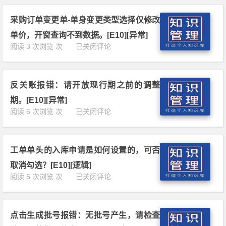
分
常]
三
录
种
采购订单变更单-单身变更类型选择仅修改
时
方
机
单价，开窗查询不到数据。[E10][异常]
式
未
采
阅读 3 次浏览 次
已关闭评论
[E
设
购
1
置，
订
0]
不
单
[技
可
反关账报错：请开放现行期之前的调整
变
巧]
抛
更
期。[E10][异常]
转
单-
反
阅读 6 次浏览 次
已关闭评论
分
单
关
录!
身
账
[E
变
报
1
更
工单单头的入库申请是如何设置的，可否
错：
0]
类
请
[异
取消勾选？[E10][逻辑]
型
开
常]
工
阅读 5 次浏览 次
已关闭评论
选
放
单
择
现
单
仅
行
头
修
期
点击生成批号报错：无批号产生，请检查
的
改
之