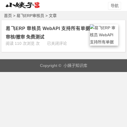
导航
首页
> 易飞ERP审核员 > 文章
易飞ERP 审核员 WebAPI 支持所有单据
审核/撤审 免费测试
易
阅读 110 次浏览 次
已关闭评论
飞
E
R
Copyright © 小姨子知识库
P
审
核
员
W
e
b
A
P
I
支