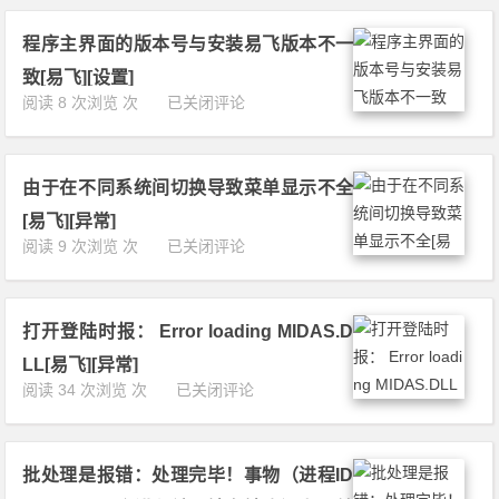
易
[易
据
飞
飞]
库
程序主界面的版本号与安装易飞版本不一
报
[异
连
错：
常]
致[易飞][设置]
接
应
程
阅读 8 次浏览 次
已关闭评论
失
用
序
败
程
主
[易
序
界
飞]
伺
由于在不同系统间切换导致菜单显示不全
面
[异
服
的
常]
[易飞][异常]
端
版
由
阅读 9 次浏览 次
已关闭评论
的
本
于
小
号
在
版
与
不
本
安
打开登陆时报： Error loading MIDAS.D
同
号
装
系
码
LL[易飞][异常]
易
统
不
打
阅读 34 次浏览 次
已关闭评论
飞
间
同
开
版
切
[易
登
本
换
飞]
陆
不
导
[异
批处理是报错：处理完毕！事物（进程ID
时
一
致
常]