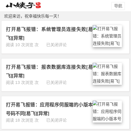
导航
欢迎来访，祝幸福快乐每一天！
打开易飞报错：系统管理员连接失败[易
飞][异常]
打
阅读 10 次浏览 次
已关闭评论
开
易
飞
打开易飞报错：报表数据库连接失败[易
报
错：
飞][异常]
系
打
阅读 13 次浏览 次
已关闭评论
统
开
管
易
理
飞
员
打开易飞报错：应用程序伺服端的小版本
报
连
错：
号码不同[易飞][异常]
接
报
打
阅读 18 次浏览 次
已关闭评论
失
表
开
败
数