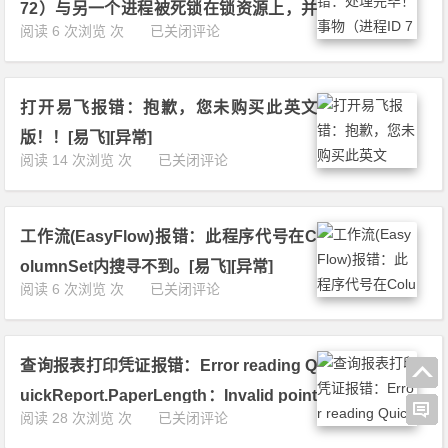
报：
致
72）与另一个进程被死锁在锁资源上，并
菜
E
[易
批
阅读 6 次浏览 次
已关闭评论
单
且已被选作死锁牺牲品。请重新运行该事
r
飞]
处
显
r
[设
务。[易飞][异常]
理
示
o
置]
是
不
r
打开易飞报错：抱歉，您未购买此英文
报
全
l
错：
[易
版！！[易飞][异常]
o
处
飞]
打
阅读 14 次浏览 次
已关闭评论
a
理
[异
开
d
完
常]
易
i
毕！
飞
n
事
工作流(EasyFlow)报错：此程序代号在C
报
g
物
错：
M
olumnSet内搜寻不到。[易飞][异常]
（进
抱
I
工
阅读 6 次浏览 次
已关闭评论
程
歉，
D
作
I
您
A
流
D
未
S.
(E
7
购
D
查询报表打印凭证报错：Error reading Q
a
2）
买
L
s
与
uickReport.PaperLength：Invalid point
此
L
y
另
查
阅读 28 次浏览 次
已关闭评论
英
[易
er operation[易飞][异常]
F
一
询
文
飞]