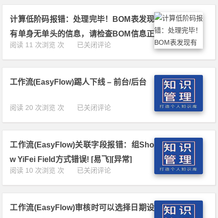
选
E
[易
择
F
飞]
计算低阶码报错：处理完毕！BOM表发现
品
N
[设
号
E
有单身无单头的信息，请检查BOM信息正
置]
报
T
计
阅读 11 次浏览 次
已关闭评论
确性….;Commits：0 Records，RollBac
错:
资
算
V
料
ks：0 Records
低
a
库
阶
r
不
工作流(EasyFlow)踢人下线 – 前台/后台
码
i
存
报
a
在！
错：
工
阅读 20 次浏览 次
已关闭评论
n
请
处
作
t
检
理
流
a
查
完
(E
r
E
毕！
工作流(EasyFlow)关联字段报错：组Sho
a
r
a
B
s
y
s
w YiFei Field方式错误! [易飞][异常]
O
y
i
y
工
阅读 10 次浏览 次
已关闭评论
M
F
n
F
作
表
l
d
l
流
发
o
e
o
(E
现
w)
x
w.
工作流(EasyFlow)审核时可以选择日期设
a
有
踢
o
N