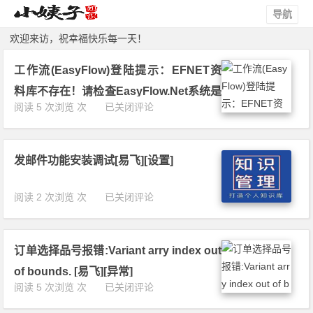
导航
欢迎来访，祝幸福快乐每一天！
工作流(EasyFlow)登陆提示：EFNET资
料库不存在！请检查EasyFlow.Net系统是
工
阅读 5 次浏览 次
已关闭评论
否安装完成！[易飞][异常]
作
流
(E
发邮件功能安装调试[易飞][设置]
a
s
y
发
阅读 2 次浏览 次
已关闭评论
F
邮
l
件
o
功
w)
订单选择品号报错:Variant arry index out
能
登
安
of bounds. [易飞][异常]
陆
装
订
阅读 5 次浏览 次
已关闭评论
提
调
单
示：
试