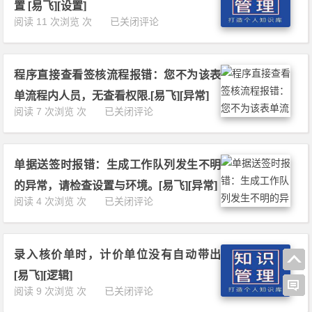
s
单
置 [易飞][设置]
人
u
e
y
身
工
阅读 11 次浏览 次
已关闭评论
下
t
t
F
无
作
线
o
系
l
单
流
–
f
统
o
头
(E
前
b
是
w)
的
程序直接查看签核流程报错：您不为该表
a
台/
o
否
关
信
s
后
u
安
单流程内人员，无查看权限.[易飞][异常]
联
息，
y
台
n
装
程
阅读 7 次浏览 次
已关闭评论
字
请
F
d
完
序
段
检
l
s.
成！
直
报
查
o
[易
[易
接
错：
B
w)
飞]
单据送签时报错：生成工作队列发生不明
飞]
查
组
O
审
[异
[异
看
S
M
的异常，请检查设置与环境。[易飞][异常]
核
常]
常]
签
h
信
单
阅读 4 次浏览 次
已关闭评论
时
核
o
息
据
可
流
w
正
送
以
程
Y
确
签
选
报
i
性….;
录入核价单时，计价单位没有自动带出
时
择
错：
F
C
报
日
[易飞][逻辑]
您
e
o
错：
期
录
阅读 9 次浏览 次
已关闭评论
不
i
m
生
设
入
为
F
m